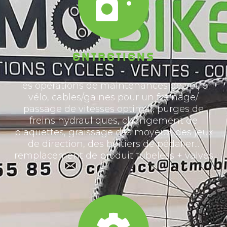
Entretiens
les opérations de maintenances de votre
vélo, cables/gaines pour un freinage/
passage de vitesses optimal, purges de
freins hydrauliques, changement de
plaquettes, graissage des moyeux, des jeux
de direction, des boitiers de pédalier...
remplacement de produit tubeless + valves